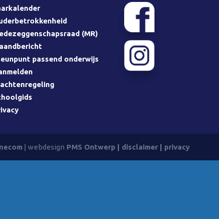
aarkalender
uderbetrokkenheid
edezeggenschapsraad (MR)
aandbericht
teunpunt passend onderwijs
anmelden
lachtenregeling
choolgids
rivacy
necom
| webdesign
PMS Ontwerp
|
disclaimer
|
privacy