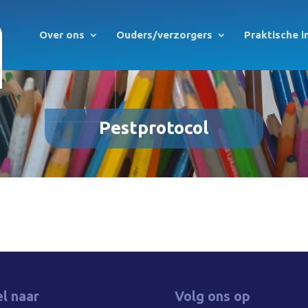
Over ons
Ouders/verzorgers
Praktische i
Pestprotocol
l naar
Volg ons op