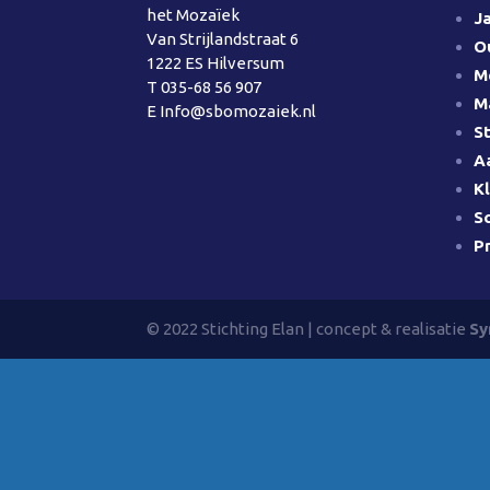
het Mozaïek
J
Van Strijlandstraat 6
O
1222 ES Hilversum
M
T
035-68 56 907
M
E
Info@sbomozaiek.nl
S
A
K
S
P
© 2022 Stichting Elan | concept & realisatie
Sy