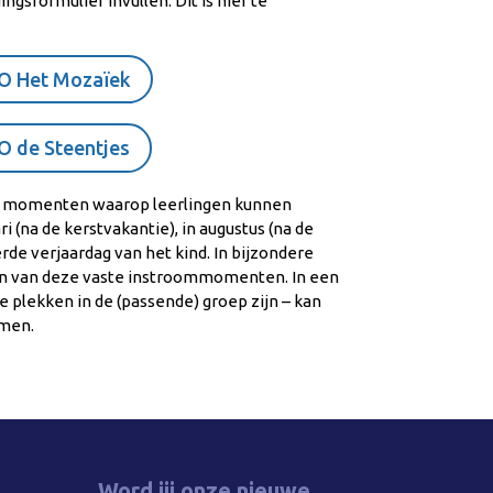
ngsformulier invullen. Dit is hier te
BO Het Mozaïek
BO de Steentjes
e momenten waarop leerlingen kunnen
i (na de kerstvakantie), in augustus (na de
de verjaardag van het kind. In bijzondere
en van deze vaste instroommomenten. In een
je plekken in de (passende) groep zijn – kan
omen.
Word jij onze nieuwe