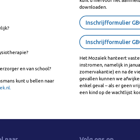
kunt u hiervoor het aanmeldi
downloaden.
Inschrijfformulier G
lijk?
Inschrijfformulier G
fysiotherapie?
Het Mozaïek hanteert vast
instromen, namelijk in januar
erzorger en van school?
zomervakantie) en na de vier
gevallen kunnen we afwijk
asmans kunt u bellen naar
enkel geval – als er geen vri
ek.nl
.
een kind op de wachtlijst k
l naar
Volg ons op